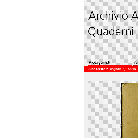
Albe Steiner:
Biografia
,
Quaderni