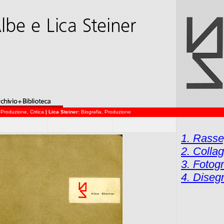
,
Produzione
,
Critica
| Lica Steiner:
Biografia
,
Produzione
1. Rass
2. Colla
3. Fotogr
4. Disegn