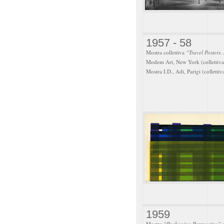
1957 - 58
Mostra collettiva
“Travel Posters.
Modem Art, New York (collettiva
Mostra I.D., Adi, Parigi (collettiv
1959
Mostra
“Packaging Perspective”
o