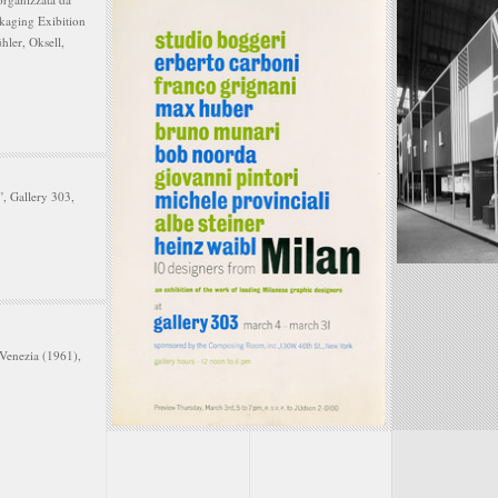
ckaging Exibition
hler, Oksell,
”
, Gallery 303,
, Venezia (1961),