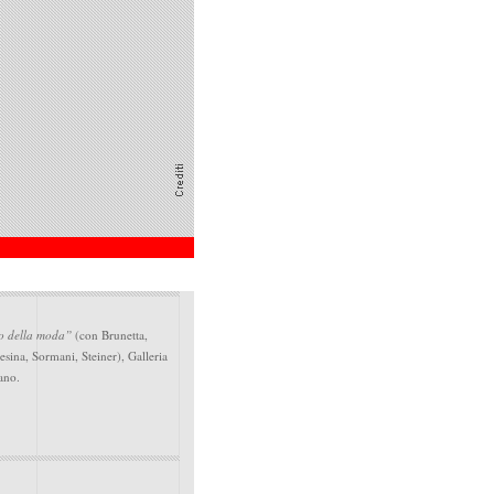
o della moda”
(con Brunetta,
sina, Sormani, Steiner), Galleria
ano.