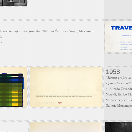
 A selection of posters from the 1890’s to the present day”
, Museum of
).
a).
1958
“Mostra grafica di 
Tipografia Lucini
”
di Alfredo Cavandin
Mateldi, Enrico Ci
Munari e i poeti Ra
Galleria Montenap
rganizzata da