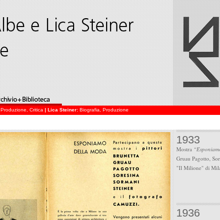
,
Produzione
,
Critica
| Lica Steiner:
Biografia
,
Produzione
1933
Mostra
“Esponiam
Gruau Pagotto, Sore
"Il Milione" di Mil
1936