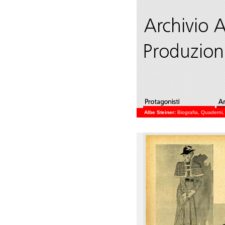
Albe Steiner:
Biografia
,
Quaderni