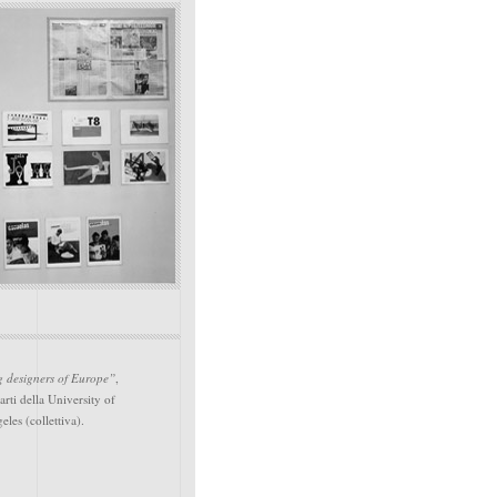
g designers of Europe”
,
arti della University of
eles (collettiva).