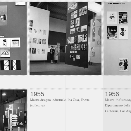
1955
1956
Mostra disegno industriale, Ina Casa, Trieste
Mostra
“Advertisin
(collettiva).
Dipartimento delle 
California, Los Ang